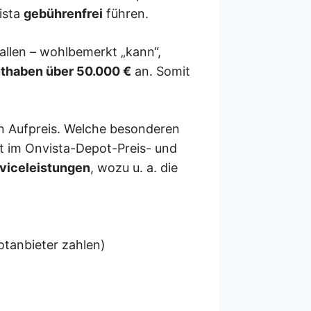
ista
gebührenfrei
führen.
llen – wohlbemerkt „kann“,
uthaben über 50.000 €
an. Somit
en Aufpreis. Welche besonderen
rt im Onvista-Depot-Preis- und
rviceleistungen
, wozu u. a. die
otanbieter zahlen)