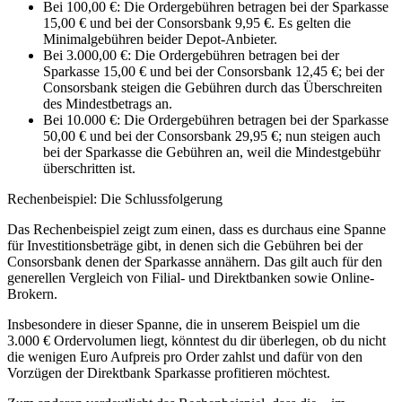
Bei 100,00 €: Die Ordergebühren betragen bei der Sparkasse
15,00 € und bei der Consorsbank 9,95 €. Es gelten die
Minimalgebühren beider Depot-Anbieter.
Bei 3.000,00 €: Die Ordergebühren betragen bei der
Sparkasse 15,00 € und bei der Consorsbank 12,45 €; bei der
Consorsbank steigen die Gebühren durch das Überschreiten
des Mindestbetrags an.
Bei 10.000 €: Die Ordergebühren betragen bei der Sparkasse
50,00 € und bei der Consorsbank 29,95 €; nun steigen auch
bei der Sparkasse die Gebühren an, weil die Mindestgebühr
überschritten ist.
Rechenbeispiel: Die Schlussfolgerung
Das Rechenbeispiel zeigt zum einen, dass es durchaus eine Spanne
für Investitionsbeträge gibt, in denen sich die Gebühren bei der
Consorsbank denen der Sparkasse annähern. Das gilt auch für den
generellen Vergleich von Filial- und Direktbanken sowie Online-
Brokern.
Insbesondere in dieser Spanne, die in unserem Beispiel um die
3.000 € Ordervolumen liegt, könntest du dir überlegen, ob du nicht
die wenigen Euro Aufpreis pro Order zahlst und dafür von den
Vorzügen der Direktbank Sparkasse profitieren möchtest.