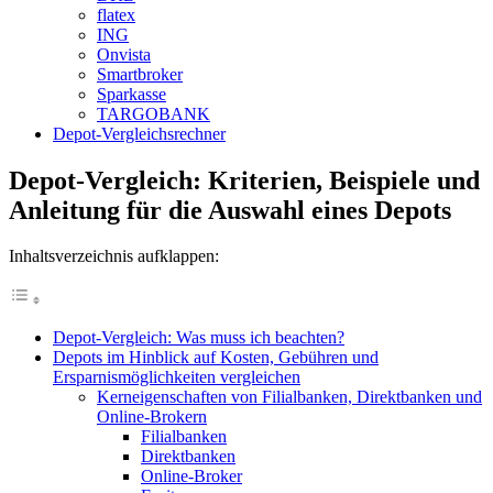
flatex
ING
Onvista
Smartbroker
Sparkasse
TARGOBANK
Depot-Vergleichsrechner
Depot-Vergleich: Kriterien, Beispiele und
Anleitung für die Auswahl eines Depots
Inhaltsverzeichnis aufklappen:
Depot-Vergleich: Was muss ich beachten?
Depots im Hinblick auf Kosten, Gebühren und
Ersparnismöglichkeiten vergleichen
Kerneigenschaften von Filialbanken, Direktbanken und
Online-Brokern
Filialbanken
Direktbanken
Online-Broker