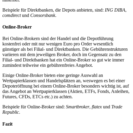
Beispiele für Direktbanken, die Depots anbieten, sind:
ING DIBA
,
comdirect
und
Consorsbank
.
Online-Broker
Bei Online-Brokern sind der Handel und die Depotführung
kostenfrei oder mit nur wenigen Euro pro Order wesentlich
günstiger als bei Filial- und Direktbanken. Die Gebührenstrukturen
variieren mit dem jeweiligen Broker, doch im Gegensatz zu den
Filial- und Direktbanken hat ein Online-Broker so gut wie immer
zumindest teilweise ein gebührenfreies Angebot.
Einige Online-Broker bieten eine geringe Auswahl an
Wertpapierklassen und Handelsplätzen an, weswegen es bei einer
Depoteröffnung bei einem Online-Broker besonders wichtig ist, auf
das Angebot an Wertpapierklassen (Aktien, ETFs, Fonds, Anleihen,
Futures, CFDs, ETCs etc.) zu achten.
Beispiele für Online-Broker sind:
Smartbroker
,
flatex
und
Trade
Republic
.
Fazit