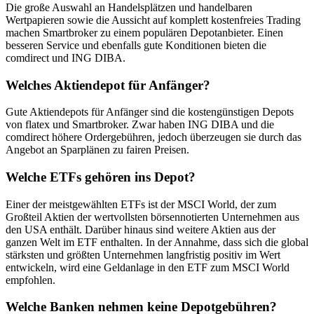
Die große Auswahl an Handelsplätzen und handelbaren
Wertpapieren sowie die Aussicht auf komplett kostenfreies Trading
machen Smartbroker zu einem populären Depotanbieter. Einen
besseren Service und ebenfalls gute Konditionen bieten die
comdirect und ING DIBA.
Welches Aktiendepot für Anfänger?
Gute Aktiendepots für Anfänger sind die kostengünstigen Depots
von flatex und Smartbroker. Zwar haben ING DIBA und die
comdirect höhere Ordergebühren, jedoch überzeugen sie durch das
Angebot an Sparplänen zu fairen Preisen.
Welche ETFs gehören ins Depot?
Einer der meistgewählten ETFs ist der MSCI World, der zum
Großteil Aktien der wertvollsten börsennotierten Unternehmen aus
den USA enthält. Darüber hinaus sind weitere Aktien aus der
ganzen Welt im ETF enthalten. In der Annahme, dass sich die global
stärksten und größten Unternehmen langfristig positiv im Wert
entwickeln, wird eine Geldanlage in den ETF zum MSCI World
empfohlen.
Welche Banken nehmen keine Depotgebühren?