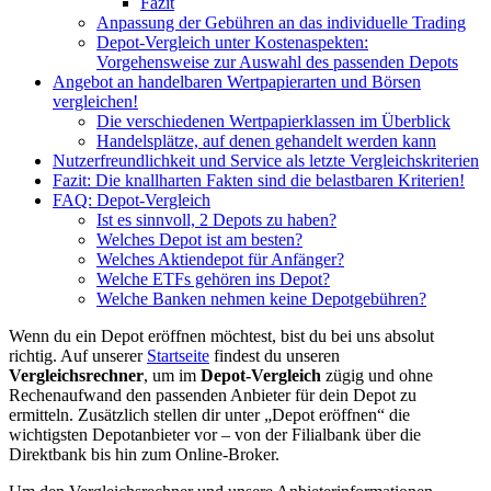
Fazit
Anpassung der Gebühren an das individuelle Trading
Depot-Vergleich unter Kostenaspekten:
Vorgehensweise zur Auswahl des passenden Depots
Angebot an handelbaren Wertpapierarten und Börsen
vergleichen!
Die verschiedenen Wertpapierklassen im Überblick
Handelsplätze, auf denen gehandelt werden kann
Nutzerfreundlichkeit und Service als letzte Vergleichskriterien
Fazit: Die knallharten Fakten sind die belastbaren Kriterien!
FAQ: Depot-Vergleich
Ist es sinnvoll, 2 Depots zu haben?
Welches Depot ist am besten?
Welches Aktiendepot für Anfänger?
Welche ETFs gehören ins Depot?
Welche Banken nehmen keine Depotgebühren?
Wenn du ein Depot eröffnen möchtest, bist du bei uns absolut
richtig. Auf unserer
Startseite
findest du unseren
Vergleichsrechner
, um im
Depot-Vergleich
zügig und ohne
Rechenaufwand den passenden Anbieter für dein Depot zu
ermitteln. Zusätzlich stellen dir unter „Depot eröffnen“ die
wichtigsten Depotanbieter vor – von der Filialbank über die
Direktbank bis hin zum Online-Broker.