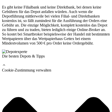
Es gibt keine Filialbank und keine Direktbank, bei denen keine
Gebühren für das Depot anfallen würden. Auch wenn die
Depotführung mittlerweile bei vielen Filial- und Direktbanken
kostenlos ist, so fällt zumindest für die Ausführung der Orders eine
Gebühr an. Die einzige Möglichkeit, komplett kostenlos das Depot
zu führen und zu traden, bieten lediglich einige Online-Broker an.
So kostet bei Smartbroker beispielsweise der Handel mit bestimmten
Wertpapieren über das Wertpapierhaus Gettex bei einem
Mindestvolumen von 500 € pro Order keine Ordergebühr.
Die besten Depots & Tipps
© 2022 Depotexperte |
Impressum
|
Datenschutzerklärung
Cookie-Zustimmung verwalten