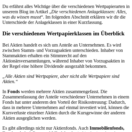
Du erfährst alles Wichtige über die verschiedenen Wertpapierarten in
unserem Blog im Artikel „
Die verschiedenen Anlageklassen: Alles,
was du wissen musst
“. Im folgenden Abschnitt erklären wir dir die
Unterschiede der Anlageklassen in einer Kurzfassung.
Die verschiedenen Wertpapierklassen im Überblick
Bei Aktien handelt es sich um Anteile an Unternehmen. Es wird
zwischen Stamm- und Vorzugsaktien unterschieden. Inhaber von
Stammaktien erhalten ein Stimmrecht auf den
Aktionärsversammlungen, während Inhaber von Vorzugsaktien in
der Regel eine höhere Dividende ausgezahlt bekommen.
„Alle Aktien sind Wertpapiere, aber nicht alle Wertpapiere sind
Aktien.“
In
Fonds
werden mehrere Aktien zusammengefasst. Die
Zusammenfassung der Anteile verschiedener Unternehmen in einem
Fonds hat unter anderem den Vorteil der Risikostreuung: Dadurch,
dass in mehrere Unternehmen auf einmal investiert wird, können die
Kursverluste einzelner Aktien durch die Kursgewinne der anderen
Aktien ausgeglichen werden.
Es gibt allerdings nicht nur Aktienfonds. Auch
Immobilienfonds,