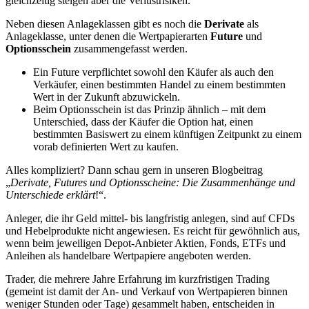
gleichzeitig steigen aber die Verlustrisiken.
Neben diesen Anlageklassen gibt es noch die
Derivate
als
Anlageklasse, unter denen die Wertpapierarten
Future
und
Optionsschein
zusammengefasst werden.
Ein Future verpflichtet sowohl den Käufer als auch den
Verkäufer, einen bestimmten Handel zu einem bestimmten
Wert in der Zukunft abzuwickeln.
Beim Optionsschein ist das Prinzip ähnlich – mit dem
Unterschied, dass der Käufer die Option hat, einen
bestimmten Basiswert zu einem künftigen Zeitpunkt zu einem
vorab definierten Wert zu kaufen.
Alles kompliziert? Dann schau gern in unseren Blogbeitrag
„
Derivate, Futures und Optionsscheine: Die Zusammenhänge und
Unterschiede erklärt
!“.
Anleger, die ihr Geld mittel- bis langfristig anlegen, sind auf CFDs
und Hebelprodukte nicht angewiesen. Es reicht für gewöhnlich aus,
wenn beim jeweiligen Depot-Anbieter Aktien, Fonds, ETFs und
Anleihen als handelbare Wertpapiere angeboten werden.
Trader, die mehrere Jahre Erfahrung im kurzfristigen Trading
(gemeint ist damit der An- und Verkauf von Wertpapieren binnen
weniger Stunden oder Tage) gesammelt haben, entscheiden in