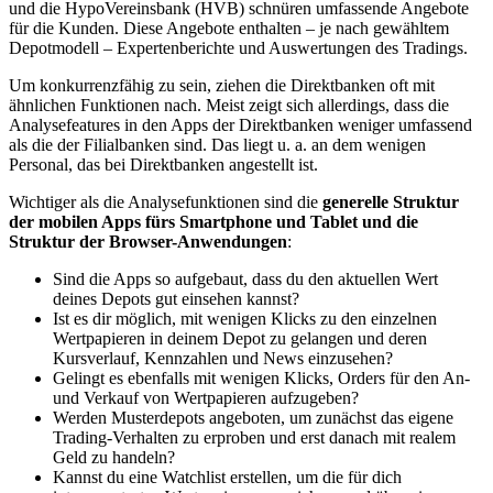
und die HypoVereinsbank (HVB) schnüren umfassende Angebote
für die Kunden. Diese Angebote enthalten – je nach gewähltem
Depotmodell – Expertenberichte und Auswertungen des Tradings.
Um konkurrenzfähig zu sein, ziehen die Direktbanken oft mit
ähnlichen Funktionen nach. Meist zeigt sich allerdings, dass die
Analysefeatures in den Apps der Direktbanken weniger umfassend
als die der Filialbanken sind. Das liegt u. a. an dem wenigen
Personal, das bei Direktbanken angestellt ist.
Wichtiger als die Analysefunktionen sind die
generelle Struktur
der mobilen Apps fürs Smartphone und Tablet und die
Struktur der Browser-Anwendungen
:
Sind die Apps so aufgebaut, dass du den aktuellen Wert
deines Depots gut einsehen kannst?
Ist es dir möglich, mit wenigen Klicks zu den einzelnen
Wertpapieren in deinem Depot zu gelangen und deren
Kursverlauf, Kennzahlen und News einzusehen?
Gelingt es ebenfalls mit wenigen Klicks, Orders für den An-
und Verkauf von Wertpapieren aufzugeben?
Werden Musterdepots angeboten, um zunächst das eigene
Trading-Verhalten zu erproben und erst danach mit realem
Geld zu handeln?
Kannst du eine Watchlist erstellen, um die für dich