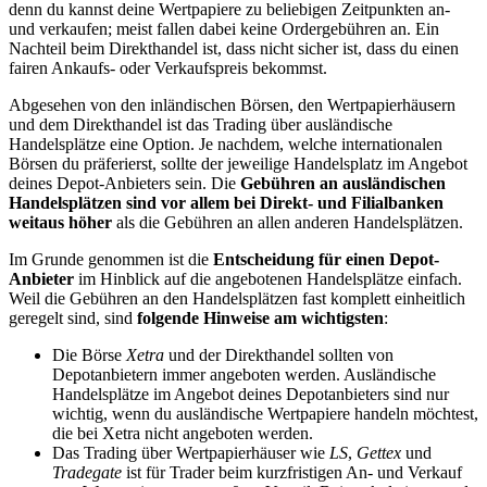
denn du kannst deine Wertpapiere zu beliebigen Zeitpunkten an-
und verkaufen; meist fallen dabei keine Ordergebühren an. Ein
Nachteil beim Direkthandel ist, dass nicht sicher ist, dass du einen
fairen Ankaufs- oder Verkaufspreis bekommst.
Abgesehen von den inländischen Börsen, den Wertpapierhäusern
und dem Direkthandel ist das Trading über ausländische
Handelsplätze eine Option. Je nachdem, welche internationalen
Börsen du präferierst, sollte der jeweilige Handelsplatz im Angebot
deines Depot-Anbieters sein. Die
Gebühren an ausländischen
Handelsplätzen sind vor allem bei Direkt- und Filialbanken
weitaus höher
als die Gebühren an allen anderen Handelsplätzen.
Im Grunde genommen ist die
Entscheidung für einen Depot-
Anbieter
im Hinblick auf die angebotenen Handelsplätze einfach.
Weil die Gebühren an den Handelsplätzen fast komplett einheitlich
geregelt sind, sind
folgende Hinweise am wichtigsten
:
Die Börse
Xetra
und der Direkthandel sollten von
Depotanbietern immer angeboten werden. Ausländische
Handelsplätze im Angebot deines Depotanbieters sind nur
wichtig, wenn du ausländische Wertpapiere handeln möchtest,
die bei Xetra nicht angeboten werden.
Das Trading über Wertpapierhäuser wie
LS
,
Gettex
und
Tradegate
ist für Trader beim kurzfristigen An- und Verkauf